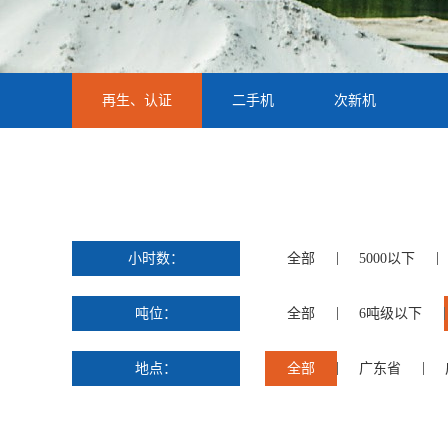
再生、认证
二手机
次新机
小时数：
全部
5000以下
吨位：
全部
6吨级以下
地点：
全部
广东省