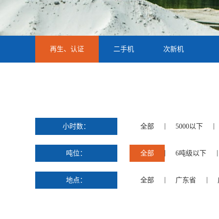
再生、认证
二手机
次新机
小时数：
全部
5000以下
吨位：
全部
6吨级以下
地点：
全部
广东省